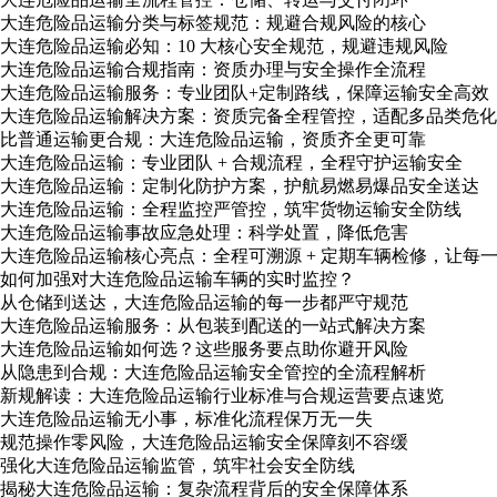
大连危险品运输分类与标签规范：规避合规风险的核心
大连危险品运输必知：10 大核心安全规范，规避违规风险
大连危险品运输合规指南：资质办理与安全操作全流程
大连危险品运输服务：专业团队+定制路线，保障运输安全高效
大连危险品运输解决方案：资质完备全程管控，适配多品类危化
比普通运输更合规：大连危险品运输，资质齐全更可靠
大连危险品运输：专业团队 + 合规流程，全程守护运输安全
大连危险品运输：定制化防护方案，护航易燃易爆品安全送达
大连危险品运输：全程监控严管控，筑牢货物运输安全防线
大连危险品运输事故应急处理：科学处置，降低危害
大连危险品运输核心亮点：全程可溯源 + 定期车辆检修，让每
如何加强对大连危险品运输车辆的实时监控？
从仓储到送达，大连危险品运输的每一步都严守规范
大连危险品运输服务：从包装到配送的一站式解决方案
大连危险品运输如何选？这些服务要点助你避开风险
从隐患到合规：大连危险品运输安全管控的全流程解析
新规解读：大连危险品运输行业标准与合规运营要点速览
大连危险品运输无小事，标准化流程保万无一失
​规范操作零风险，大连危险品运输安全保障刻不容缓
强化大连危险品运输监管，筑牢社会安全防线
揭秘大连危险品运输：复杂流程背后的安全保障体系